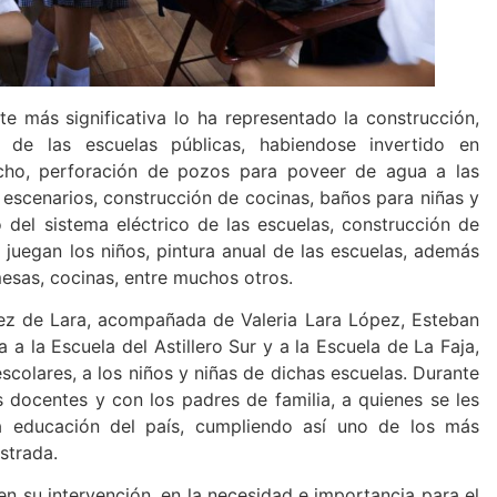
te más significativa lo ha representado la construcción,
o de las escuelas públicas, habiendose invertido en
cho, perforación de pozos para poveer de agua a las
 escenarios, construcción de cocinas, baños para niñas y
del sistema eléctrico de las escuelas, construcción de
 juegan los niños, pintura anual de las escuelas, además
 mesas, cocinas, entre muchos otros.
pez de Lara, acompañada de Valeria Lara López, Esteban
 a la Escuela del Astillero Sur y a la Escuela de La Faja,
scolares, a los niños y niñas de dichas escuelas. Durante
s docentes y con los padres de familia, a quienes se les
 educación del país, cumpliendo así uno de los más
strada.
n su intervención, en la necesidad e importancia para el