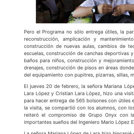
Pero el Programa no sólo entrega útiles, la par
reconstrucción, amplicación y mantenimient
construcción de nuevas aulas, cambios de te
escuelas, construcción de canchas deportivas y
baños para niños, construcción y mejoramiento 
drenajes, construcción de pisos en áreas donde
del equipamiento con pupitres, pizarras, sillas,
El jueves 20 de febrero, la señora Mariana Ló
Lara López y Cristian Lara López, hizo una visita
para hacer entrega de 565 bolsones con útiles e
la visita, se compartió con los alumnos, con lo
reiteró el compromiso de Grupo Onyx con la
importantes sueños del Ingeniero Mario López E
La señora Mariana López de Lara hizo hincapié e